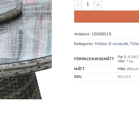
Trattviva Granit Snurrbricka Ø
Artikelnr:
10008515
Kategorier:
Möbler & solskydd
,
Tillb
Frp 1:
62x62
FÖRPACKNINGSMÅTT
Vikt:
7 kg
MÅTT
Mått:
Ø60xH
SKU
901114