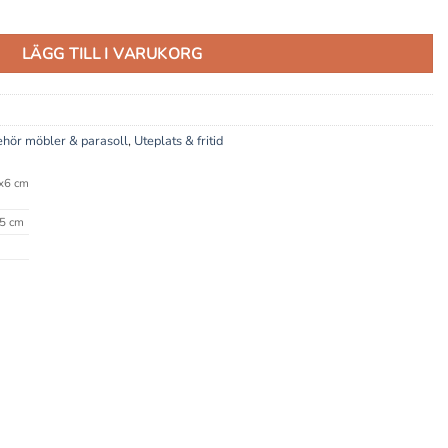
60 cm mängd
LÄGG TILL I VARUKORG
ehör möbler & parasoll
,
Uteplats & fritid
x6 cm
5 cm