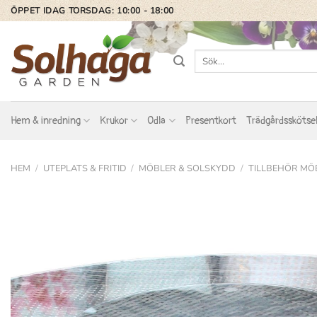
Skip
ÖPPET IDAG TORSDAG: 10:00 - 18:00
to
content
Sök
efter:
Hem & inredning
Krukor
Odla
Presentkort
Trädgårdsskötse
HEM
/
UTEPLATS & FRITID
/
MÖBLER & SOLSKYDD
/
TILLBEHÖR MÖ