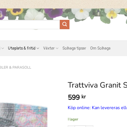
l
Uteplats & fritid
Växter
Solhaga tipsar
Om Solhaga
BLER & PARASOLL
Trattviva Granit
599
kr
Köp online: Kan levereras ell
I lager