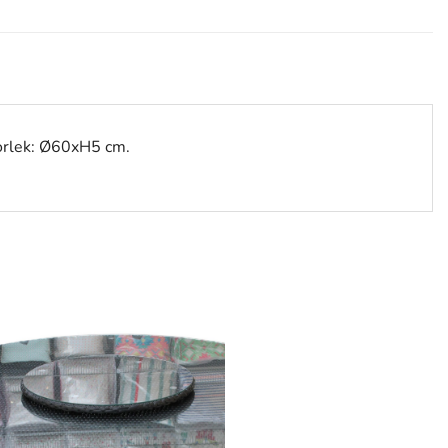
torlek: Ø60xH5 cm.