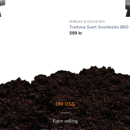
+
MÖBLER & SOLSKYDD
Trattviva Svart Snurrbricka Ø60
599
kr
OM OSS
Egen odling