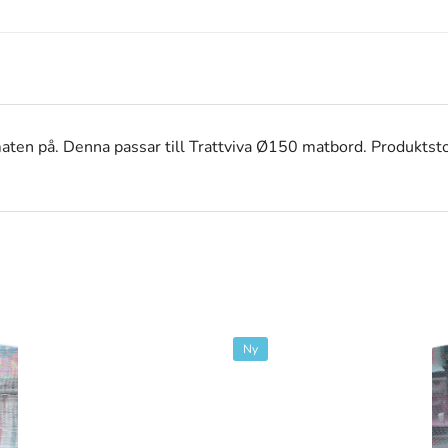
a maten på. Denna passar till Trattviva Ø150 matbord. Produkts
Ny