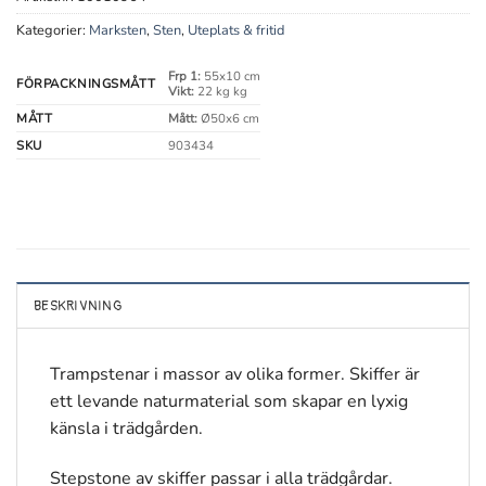
Kategorier:
Marksten
,
Sten
,
Uteplats & fritid
Frp 1:
55x10 cm
FÖRPACKNINGSMÅTT
Vikt:
22 kg kg
MÅTT
Mått:
Ø50x6 cm
SKU
903434
BESKRIVNING
Trampstenar i massor av olika former. Skiffer är
ett levande naturmaterial som skapar en lyxig
känsla i trädgården.
Stepstone av skiffer passar i alla trädgårdar.