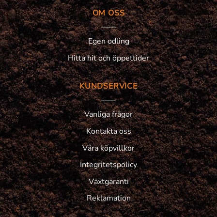
OM OSS
Egen odling
Hitta hit och öppettider
KUNDSERVICE
Vanliga frågor
Kontakta oss
Våra köpvillkor
Integritetspolicy
Växtgaranti
Reklamation