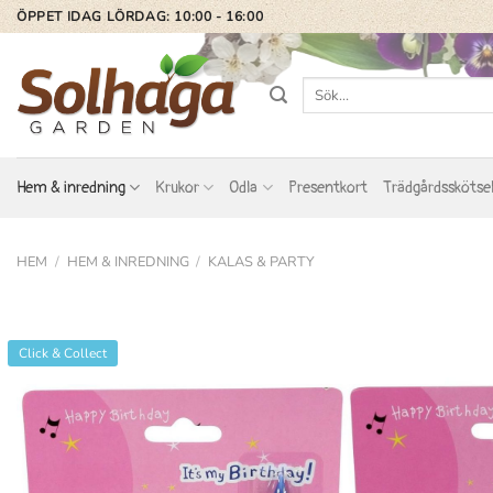
Skip
ÖPPET IDAG LÖRDAG: 10:00 - 16:00
to
content
Sök
efter:
Hem & inredning
Krukor
Odla
Presentkort
Trädgårdsskötse
HEM
/
HEM & INREDNING
/
KALAS & PARTY
Click & Collect