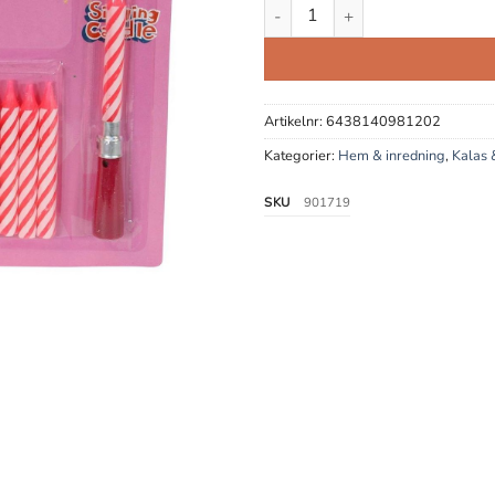
Tårtljus med sång 7-pack mäng
Artikelnr:
6438140981202
Kategorier:
Hem & inredning
,
Kalas 
SKU
901719