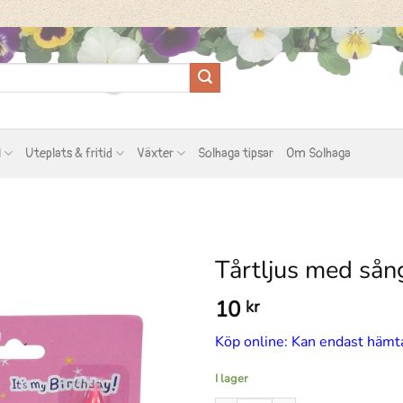
l
Uteplats & fritid
Växter
Solhaga tipsar
Om Solhaga
Tårtljus med sån
10
kr
Köp online: Kan endast hämta
I lager