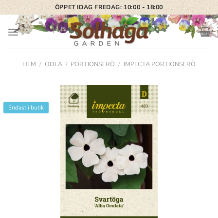
Skip
ÖPPET IDAG FREDAG: 10:00 - 18:00
to
content
HEM
/
ODLA
/
PORTIONSFRÖ
/
IMPECTA PORTIONSFRÖ
Endast i butik