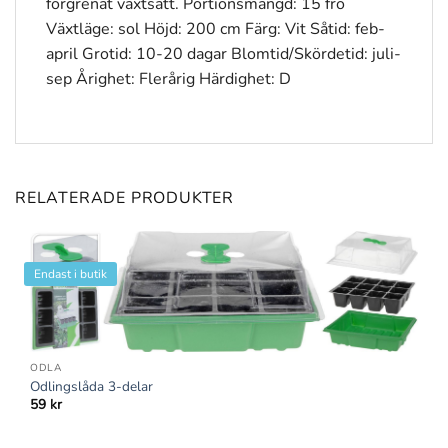
förgrenat växtsätt. Portionsmängd: 15 frö
Växtläge: sol Höjd: 200 cm Färg: Vit Såtid: feb-
april Grotid: 10-20 dagar Blomtid/Skördetid: juli-
sep Årighet: Flerårig Härdighet: D
RELATERADE PRODUKTER
Endast i butik
ODLA
Odlingslåda 3-delar
59
kr