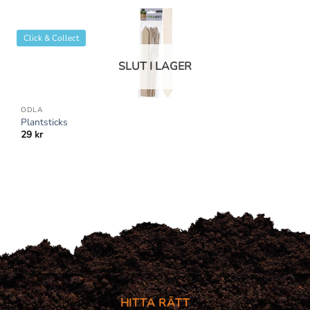
Click & Collect
SLUT I LAGER
ODLA
Plantsticks
29
kr
HITTA RÄTT