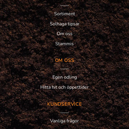
Sortiment
Solhaga tipsar
Om oss
Stammis
OM OSS
Egen odling
Hitta hit och öppettider
KUNDSERVICE
Vanliga frågor