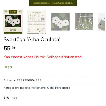
Svartöga ’Alba Oculata’
55
kr
Kan endast köpas i butik: Solhaga Kristianstad
I lager
Artikelnr:
7332756004838
Kategorier:
Impecta Portionsfrö
,
Odla
,
Portionsfrö
SKU
483