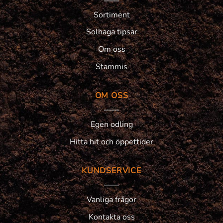
Sortiment
Solhaga tipsar
Om oss
Stammis
OM OSS
Egen odling
Hitta hit och öppettider
KUNDSERVICE
Vanliga frågor
Kontakta oss