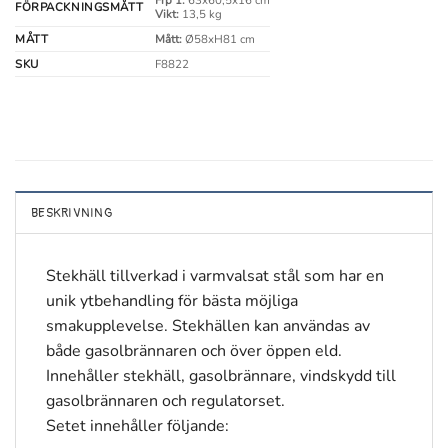
Frp 1:
63x60,5x16 cm
FÖRPACKNINGSMÅTT
Vikt:
13,5 kg
MÅTT
Mått:
Ø58xH81 cm
SKU
F8822
BESKRIVNING
Stekhäll tillverkad i varmvalsat stål som har en
unik ytbehandling för bästa möjliga
smakupplevelse. Stekhällen kan användas av
både gasolbrännaren och över öppen eld.
Innehåller stekhäll, gasolbrännare, vindskydd till
gasolbrännaren och regulatorset.
Setet innehåller följande: