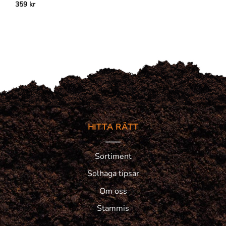
359
kr
HITTA RÄTT
Sortiment
Solhaga tipsar
Om oss
Stammis