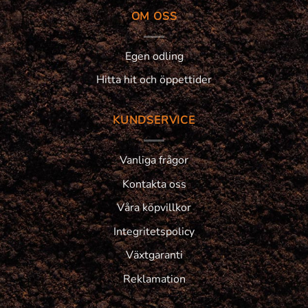
OM OSS
Egen odling
Hitta hit och öppettider
KUNDSERVICE
Vanliga frågor
Kontakta oss
Våra köpvillkor
Integritetspolicy
Växtgaranti
Reklamation