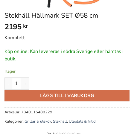
Stekhäll Hällmark SET Ø58 cm
2195
kr
Komplett
Köp online: Kan levereras i södra Sverige eller hämtas i
butik.
I lager
Stekhäll Hällmark SET Ø58 cm mängd
LÄGG TILL I VARUKORG
Artikelnr:
7340115488229
Kategorier:
Grillar & utekök
,
Stekhäll
,
Uteplats & fritid