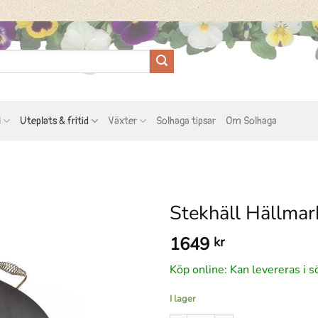
l
Uteplats & fritid
Växter
Solhaga tipsar
Om Solhaga
Stekhäll Hällma
1649
kr
Köp online: Kan levereras i s
I lager