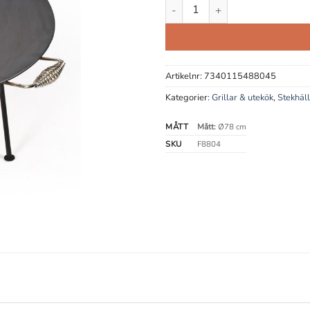
Stekhäll Hällmark 78 cm mängd
Artikelnr:
7340115488045
Kategorier:
Grillar & utekök
,
Stekhäll
MÅTT
Mått:
Ø78 cm
SKU
F8804