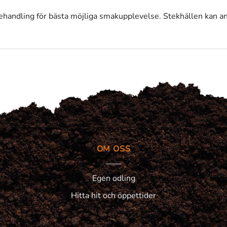
ytbehandling för bästa möjliga smakupplevelse. Stekhällen kan 
OM OSS
Egen odling
Hitta hit och öppettider