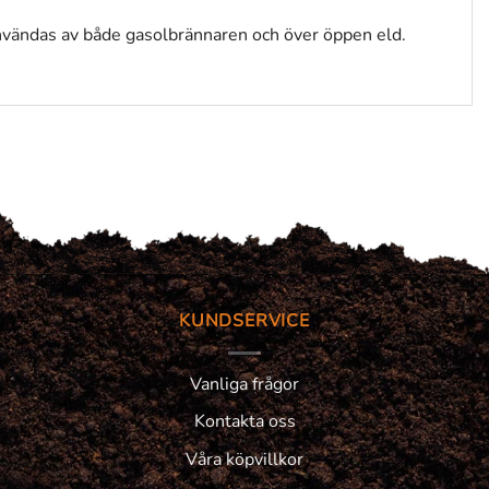
användas av både gasolbrännaren och över öppen eld.
KUNDSERVICE
Vanliga frågor
Kontakta oss
Våra köpvillkor