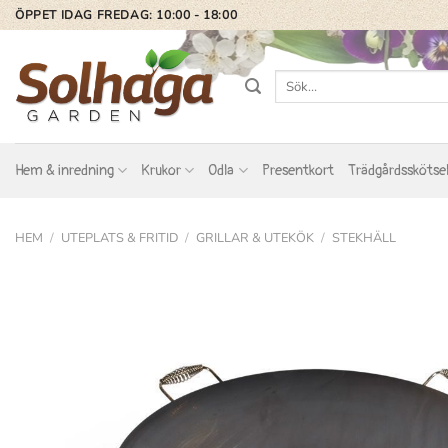
Skip
ÖPPET IDAG FREDAG: 10:00 - 18:00
to
content
Sök
efter:
Hem & inredning
Krukor
Odla
Presentkort
Trädgårdsskötse
HEM
/
UTEPLATS & FRITID
/
GRILLAR & UTEKÖK
/
STEKHÄLL