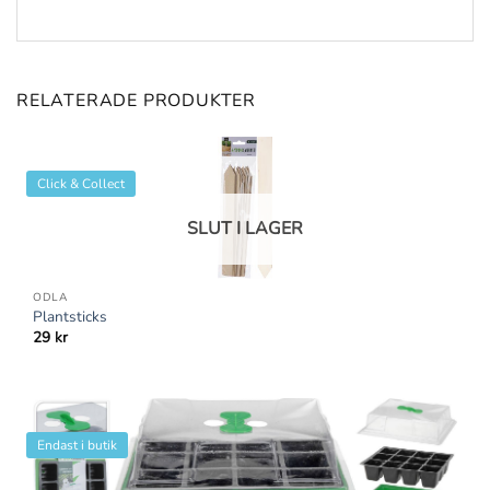
RELATERADE PRODUKTER
Click & Collect
SLUT I LAGER
ODLA
Plantsticks
29
kr
Endast i butik