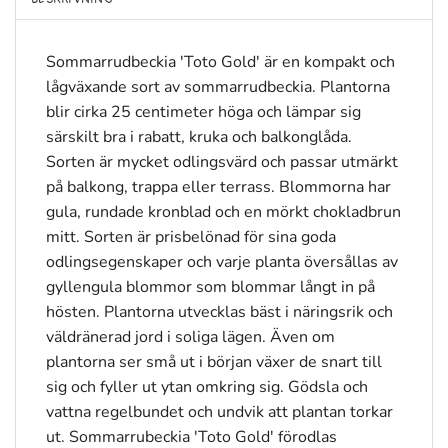
Sommarrudbeckia 'Toto Gold' är en kompakt och
lågväxande sort av sommarrudbeckia. Plantorna
blir cirka 25 centimeter höga och lämpar sig
särskilt bra i rabatt, kruka och balkonglåda.
Sorten är mycket odlingsvärd och passar utmärkt
på balkong, trappa eller terrass. Blommorna har
gula, rundade kronblad och en mörkt chokladbrun
mitt. Sorten är prisbelönad för sina goda
odlingsegenskaper och varje planta översållas av
gyllengula blommor som blommar långt in på
hösten. Plantorna utvecklas bäst i näringsrik och
väldränerad jord i soliga lägen. Även om
plantorna ser små ut i början växer de snart till
sig och fyller ut ytan omkring sig. Gödsla och
vattna regelbundet och undvik att plantan torkar
ut. Sommarrubeckia 'Toto Gold' förodlas