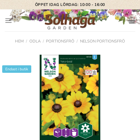
Skip
ÖPPET IDAG LÖRDAG: 10:00 - 16:00
to
content
HEM
/
ODLA
/
PORTIONSFRÖ
/
NELSON PORTIONSFRÖ
Endast i butik