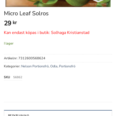
Micro Leaf Solros
29
kr
Kan endast köpas i butik: Solhaga Kristianstad
I lager
Artikelnr:
7312600568624
Kategorier:
Nelson Portionsfrö
,
Odla
,
Portionsfrö
SKU
56862
BESKRIVNING