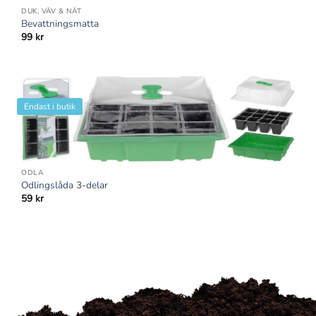
DUK, VÄV & NÄT
Bevattningsmatta
99
kr
Endast i butik
ODLA
Odlingslåda 3-delar
59
kr