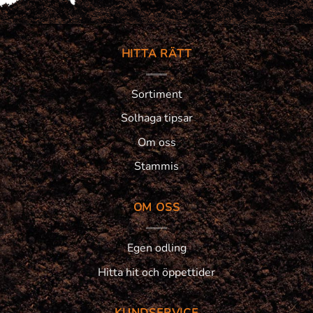
HITTA RÄTT
Sortiment
Solhaga tipsar
Om oss
Stammis
OM OSS
Egen odling
Hitta hit och öppettider