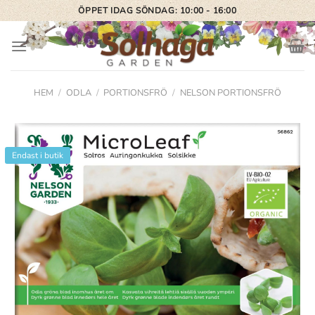
Skip
ÖPPET IDAG SÖNDAG: 10:00 - 16:00
to
content
HEM
/
ODLA
/
PORTIONSFRÖ
/
NELSON PORTIONSFRÖ
Endast i butik