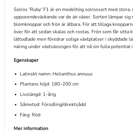
Solros 'Ruby' F1 är en medelhög solrossort med stora, 
uppseendeväckande var de än växer. Sorten lämpar sig myc
blomknoppar och frön är ätbara. För att tillaga knoppar
över för att sedan skalas och rostas. Frön som får sitt
lättodlade men föredrar soliga växtplatser i skyddade lä
näring under växtsäsongen för att nå sin fulla potential
Egenskaper
Latinskt namn: Helianthus annuus
Plantans höjd: 180-200 cm
Livslängd: 1-årig
Såmetod: Förodling/direktsådd
Färg: Röd
Mer information