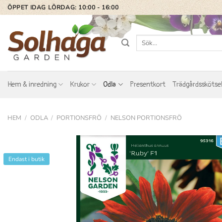
Skip
ÖPPET IDAG LÖRDAG: 10:00 - 16:00
to
content
Sök
efter:
Hem & inredning
Krukor
Odla
Presentkort
Trädgårdsskötse
HEM
/
ODLA
/
PORTIONSFRÖ
/
NELSON PORTIONSFRÖ
Endast i butik