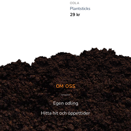
ODLA
Plantsticks
29
kr
OM OSS
Egen odling
Hitta hit och öppettider