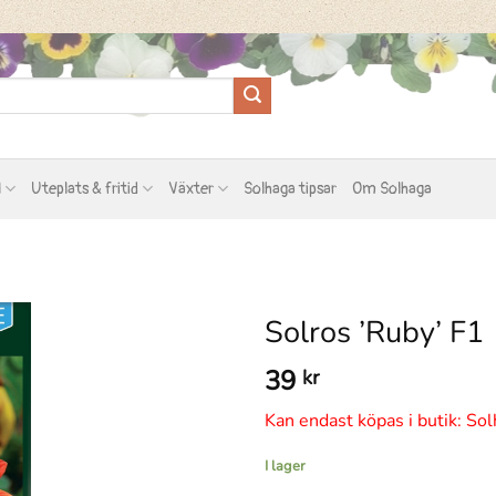
l
Uteplats & fritid
Växter
Solhaga tipsar
Om Solhaga
Solros ’Ruby’ F1
39
kr
Kan endast köpas i butik: Sol
I lager