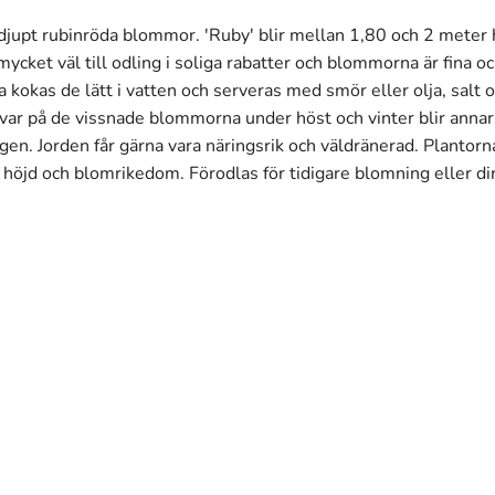
djupt rubinröda blommor. 'Ruby' blir mellan 1,80 och 2 meter
ket väl till odling i soliga rabatter och blommorna är fina och 
na kokas de lätt i vatten och serveras med smör eller olja, sal
a kvar på de vissnade blommorna under höst och vinter blir ann
gen. Jorden får gärna vara näringsrik och väldränerad. Plantorn
 i höjd och blomrikedom. Förodlas för tidigare blomning eller di