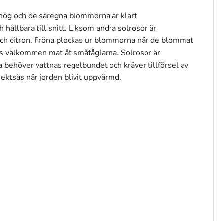
 hög och de säregna blommorna är klart
hållbara till snitt. Liksom andra solrosor är
t och citron. Fröna plockas ur blommorna när de blommat
ars välkommen mat åt småfåglarna. Solrosor är
a behöver vattnas regelbundet och kräver tillförsel av
rektsås när jorden blivit uppvärmd.