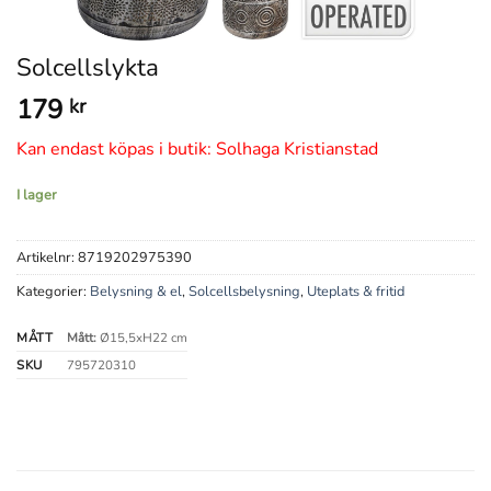
Solcellslykta
179
kr
Kan endast köpas i butik: Solhaga Kristianstad
I lager
Artikelnr:
8719202975390
Kategorier:
Belysning & el
,
Solcellsbelysning
,
Uteplats & fritid
MÅTT
Mått:
Ø15,5xH22 cm
SKU
795720310