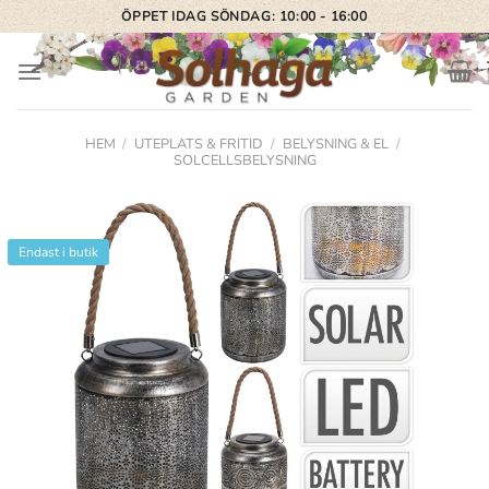
Skip
ÖPPET IDAG SÖNDAG: 10:00 - 16:00
to
content
HEM
/
UTEPLATS & FRITID
/
BELYSNING & EL
/
SOLCELLSBELYSNING
Endast i butik