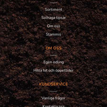
Sortiment
Solhaga tipsar
Om oss
Stammis
OM OSS
Egen odling
Hitta hit och öppettider
KUNDSERVICE
Vanliga frågor
Kontakta oss