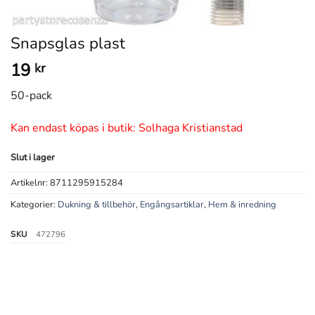
Snapsglas plast
19
kr
50-pack
Kan endast köpas i butik: Solhaga Kristianstad
Slut i lager
Artikelnr:
8711295915284
Kategorier:
Dukning & tillbehör
,
Engångsartiklar
,
Hem & inredning
SKU
472796