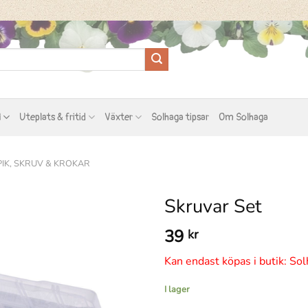
l
Uteplats & fritid
Växter
Solhaga tipsar
Om Solhaga
PIK, SKRUV & KROKAR
Skruvar Set
39
kr
Kan endast köpas i butik: Sol
I lager