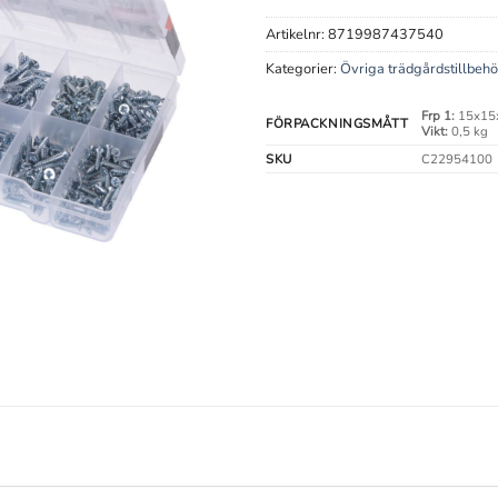
Artikelnr:
8719987437540
Kategorier:
Övriga trädgårdstillbehö
Frp 1:
15x15
FÖRPACKNINGSMÅTT
Vikt:
0,5 kg
SKU
C22954100