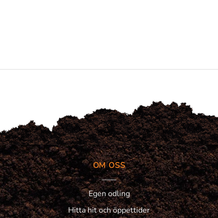
OM OSS
Egen odling
Hitta hit och öppettider