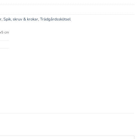
r
,
Spik, skruv & krokar
,
Trädgårdsskötsel
x5 cm