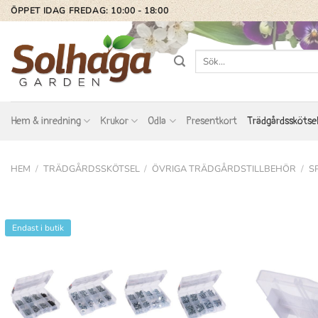
Skip
ÖPPET IDAG FREDAG: 10:00 - 18:00
to
content
Sök
efter:
Hem & inredning
Krukor
Odla
Presentkort
Trädgårdsskötse
HEM
/
TRÄDGÅRDSSKÖTSEL
/
ÖVRIGA TRÄDGÅRDSTILLBEHÖR
/
S
Endast i butik