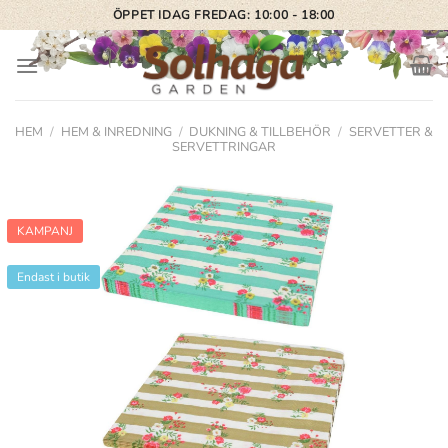
Skip
ÖPPET IDAG FREDAG: 10:00 - 18:00
to
content
HEM
/
HEM & INREDNING
/
DUKNING & TILLBEHÖR
/
SERVETTER &
SERVETTRINGAR
KAMPANJ
Endast i butik