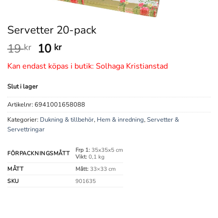
Servetter 20-pack
Det
Det
19
10
kr
kr
ursprungliga
nuvarande
Kan endast köpas i butik: Solhaga Kristianstad
priset
priset
var:
är:
Slut i lager
19 kr.
10 kr.
Artikelnr:
6941001658088
Kategorier:
Dukning & tillbehör
,
Hem & inredning
,
Servetter &
Servettringar
Frp 1:
35x35x5 cm
FÖRPACKNINGSMÅTT
Vikt:
0,1 kg
MÅTT
Mått:
33×33 cm
SKU
901635