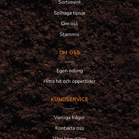
Sortiment
Solhaga tipsar
Om oss
Stammis
OM OSS
Egen odling
Hitta hit och öppettider
KUNDSERVICE
Vanliga frågor
Kontakta oss
Våra köpvillkor