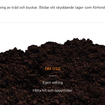
ng av träd och buskar. Bildar ett skyddande lager som förhindr
OM OSS
Egen odling
Hitta hit och öppettider