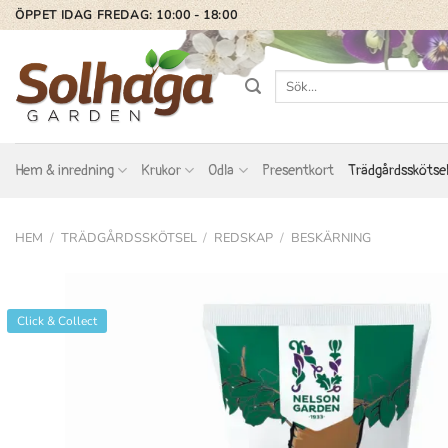
Skip
ÖPPET IDAG FREDAG: 10:00 - 18:00
to
content
Sök
efter:
Hem & inredning
Krukor
Odla
Presentkort
Trädgårdsskötse
HEM
/
TRÄDGÅRDSSKÖTSEL
/
REDSKAP
/
BESKÄRNING
Click & Collect