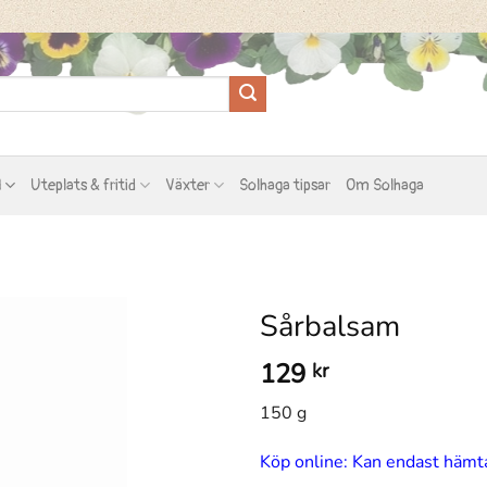
l
Uteplats & fritid
Växter
Solhaga tipsar
Om Solhaga
Sårbalsam
129
kr
150 g
Köp online: Kan endast hämta