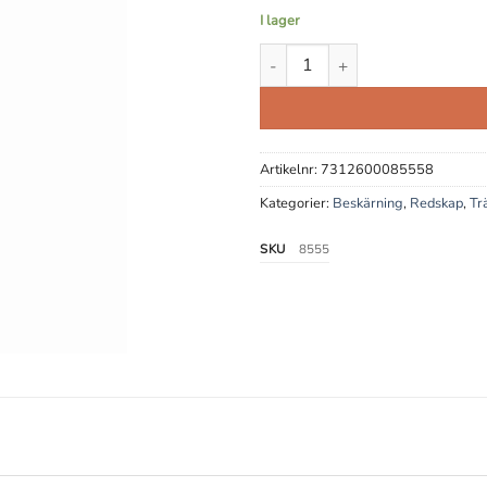
I lager
Sårbalsam mängd
Artikelnr:
7312600085558
Kategorier:
Beskärning
,
Redskap
,
Tr
SKU
8555