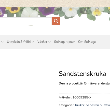
l
Uteplats & fritid
Växter
Solhaga tipsar
Om Solhaga
Sandstenskruka
Denna produkt är för närvarande slut i
Artikelnr:
10009285-X
Kategorier:
Krukor
,
Sandsten & lättvi