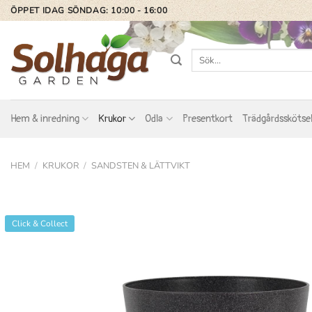
Skip
ÖPPET IDAG SÖNDAG: 10:00 - 16:00
to
content
Sök
efter:
Hem & inredning
Krukor
Odla
Presentkort
Trädgårdsskötse
HEM
/
KRUKOR
/
SANDSTEN & LÄTTVIKT
Click & Collect