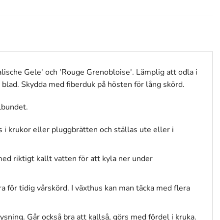
alische Gele' och 'Rouge Grenobloise'. Lämplig att odla i
re blad. Skydda med fiberduk på hösten för lång skörd.
elbundet.
i krukor eller pluggbrätten och ställas ute eller i
d riktigt kallt vatten för att kyla ner under
ra för tidig vårskörd. I växthus kan man täcka med flera
ning. Går också bra att kallså, görs med fördel i kruka.