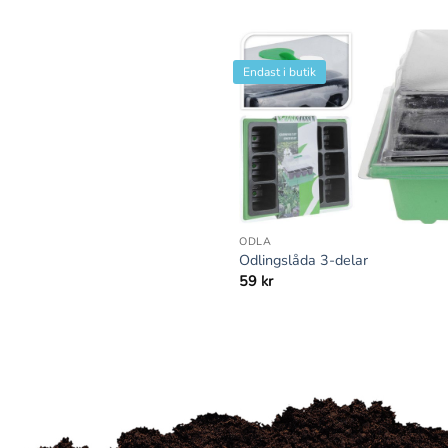
Endast i butik
+
ODLA
Odlingslåda 3-delar
59
kr