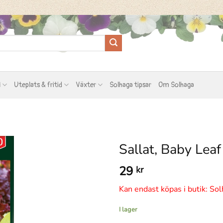
l
Uteplats & fritid
Växter
Solhaga tipsar
Om Solhaga
Sallat, Baby Leaf
29
kr
Kan endast köpas i butik: Sol
I lager