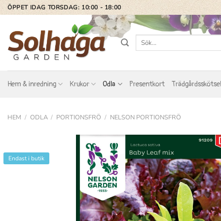
Skip
ÖPPET IDAG TORSDAG: 10:00 - 18:00
to
content
Sök
efter:
Hem & inredning
Krukor
Odla
Presentkort
Trädgårdsskötse
HEM
/
ODLA
/
PORTIONSFRÖ
/
NELSON PORTIONSFRÖ
Endast i butik