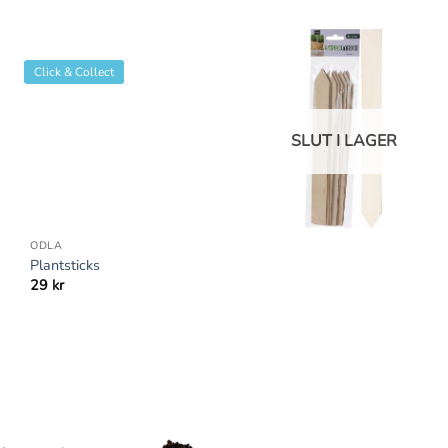
Click & Collect
SLUT I LAGER
+
ODLA
Plantsticks
29
kr