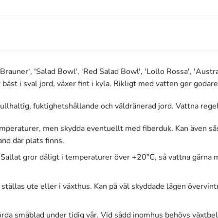
 Brauner', 'Salad Bowl', 'Red Salad Bowl', 'Lollo Rossa', 'Austr
bäst i sval jord, växer fint i kyla. Rikligt med vatten ger goda
mullhaltig, fuktighetshållande och väldränerad jord. Vattna reg
 temperaturer, men skydda eventuellt med fiberduk. Kan även sås 
and där plats finns.
allat gror dåligt i temperaturer över +20°C, så vattna gärna me
ställas ute eller i växthus. Kan på väl skyddade lägen övervint
örda småblad under tidig vår. Vid sådd inomhus behövs växtbelys