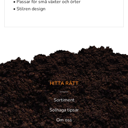
• Passar för små växter och örter
• Stilren design
HITTA RÄTT
Sortiment
Solhaga tipsar
Om oss