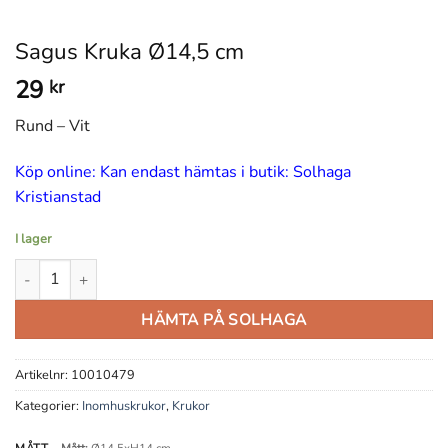
Sagus Kruka Ø14,5 cm
29
kr
Rund – Vit
Köp online: Kan endast hämtas i butik: Solhaga
Kristianstad
I lager
Sagus Kruka Ø14,5 cm mängd
HÄMTA PÅ SOLHAGA
Artikelnr:
10010479
Kategorier:
Inomhuskrukor
,
Krukor