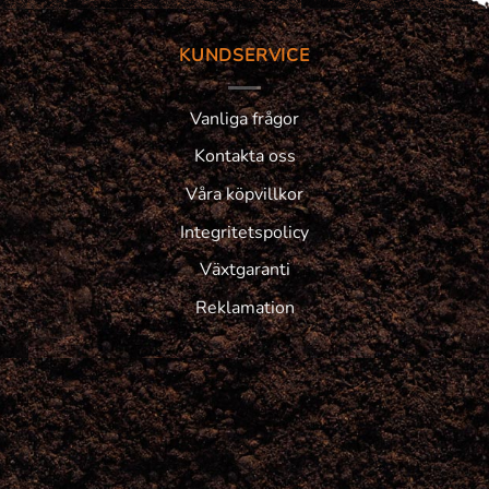
KUNDSERVICE
Vanliga frågor
Kontakta oss
Våra köpvillkor
Integritetspolicy
Växtgaranti
Reklamation