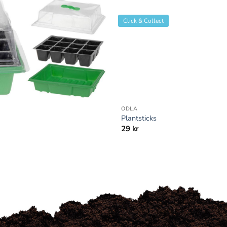
Click & Collect
+
ODLA
Plantsticks
29
kr