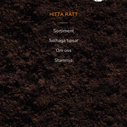
HITTA RÄTT
Sortiment
Solhaga tipsar
Om oss
Stammis