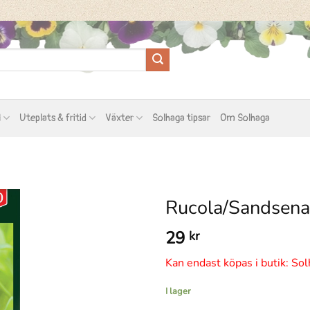
l
Uteplats & fritid
Växter
Solhaga tipsar
Om Solhaga
Rucola/Sandsenap
29
kr
Kan endast köpas i butik: Sol
I lager