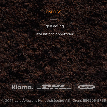
OM OSS
Egen odling
Hitta hit och öppettider
© 2026
Lars Åkessons Handelsträdgård AB · Orgnr. 556505-9796