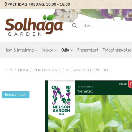
Skip
ÖPPET IDAG FREDAG: 10:00 - 18:00
to
content
Sök
efter:
Hem & inredning
Krukor
Odla
Presentkort
Trädgårdsskötse
HEM
/
ODLA
/
PORTIONSFRÖ
/
NELSON PORTIONSFRÖ
Endast i butik