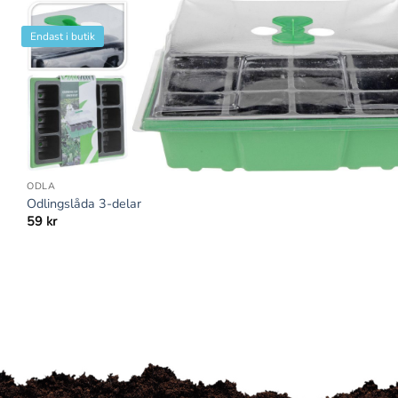
Endast i butik
+
ODLA
Odlingslåda 3-delar
59
kr