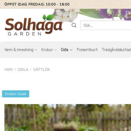
Skip
ÖPPET IDAG FREDAG: 10:00 - 18:00
to
content
Sök
efter:
Hem & inredning
Krukor
Odla
Presentkort
Trädgårdsskötse
HEM
/
ODLA
/
SÄTTLÖK
Endast i butik