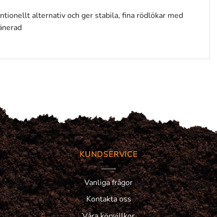
onellt alternativ och ger stabila, fina rödlökar med
ränerad
KUNDSERVICE
Vanliga frågor
Kontakta oss
Våra köpvillkor