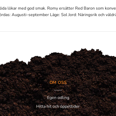
röda lökar med god smak. Romy ersätter Red Baron som konventi
kördas: Augusti–september Läge: Sol Jord: Näringsrik och väld
OM OSS
Egen odling
Hitta hit och öppettider