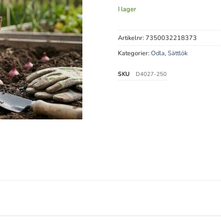
I lager
Artikelnr:
7350032218373
Kategorier:
Odla
,
Sättlök
SKU
D4027-250