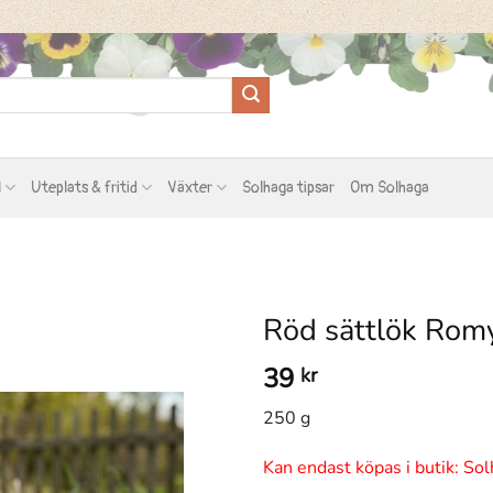
l
Uteplats & fritid
Växter
Solhaga tipsar
Om Solhaga
Röd sättlök Rom
39
kr
250 g
Kan endast köpas i butik: Sol