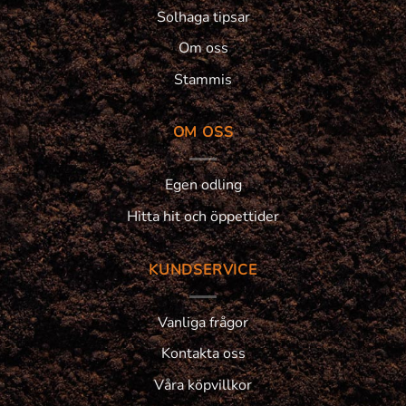
Solhaga tipsar
Om oss
Stammis
OM OSS
Egen odling
Hitta hit och öppettider
KUNDSERVICE
Vanliga frågor
Kontakta oss
Våra köpvillkor