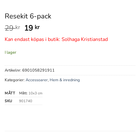
Resekit 6-pack
Det
Det
29
19
kr
kr
ursprungliga
nuvarande
Kan endast köpas i butik: Solhaga Kristianstad
priset
priset
var:
är:
I lager
29 kr.
19 kr.
Artikelnr:
6901058291911
Kategorier:
Accessoarer
,
Hem & inredning
MÅTT
Mått:
10x3 cm
SKU
901740