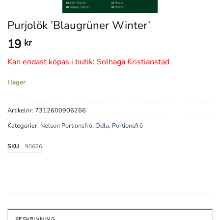
Purjolök ’Blaugrüner Winter’
19
kr
Kan endast köpas i butik: Solhaga Kristianstad
I lager
Artikelnr:
7312600906266
Kategorier:
Nelson Portionsfrö
,
Odla
,
Portionsfrö
SKU
90626
BESKRIVNING