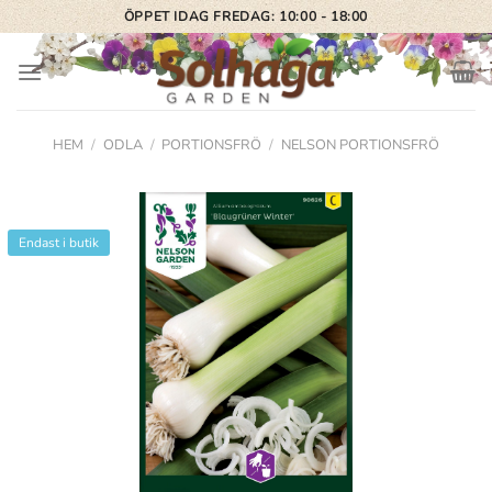
Skip
ÖPPET IDAG FREDAG: 10:00 - 18:00
to
content
HEM
/
ODLA
/
PORTIONSFRÖ
/
NELSON PORTIONSFRÖ
Endast i butik