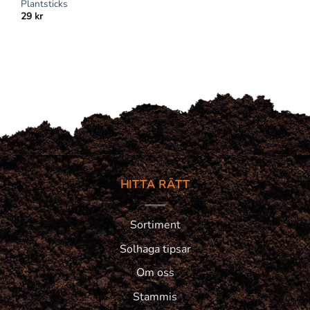
Plantsticks
29
kr
HITTA RÄTT
Sortiment
Solhaga tipsar
Om oss
Stammis