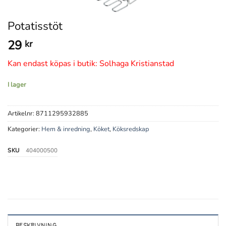
Potatisstöt
29
kr
Kan endast köpas i butik: Solhaga Kristianstad
I lager
Artikelnr:
8711295932885
Kategorier:
Hem & inredning
,
Köket
,
Köksredskap
SKU
404000500
BESKRIVNING