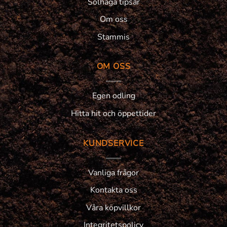
Solhaga tipsar
Om oss
Stammis
OM OSS
Egen odling
Hitta hit och öppettider
KUNDSERVICE
Vanliga frågor
Kontakta oss
Våra köpvillkor
Integritetspolicy