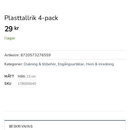
Plasttallrik 4-pack
29
kr
I lager
Artikelnr:
8720573276559
Kategorier:
Dukning & tillbehör
,
Engångsartiklar
,
Hem & inredning
MÅTT
Mått:
23 cm
SKU
178000640
BESKRIVNING