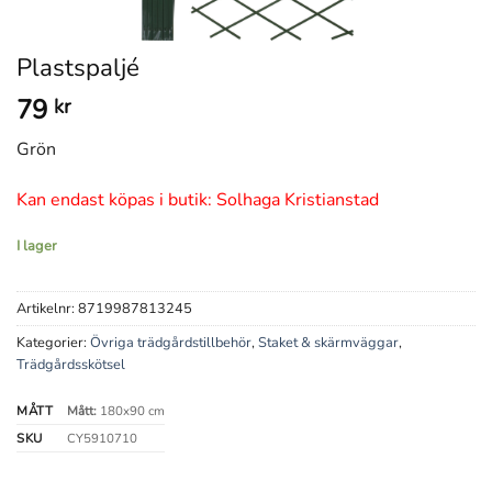
Plastspaljé
79
kr
Grön
Kan endast köpas i butik: Solhaga Kristianstad
I lager
Artikelnr:
8719987813245
Kategorier:
Övriga trädgårdstillbehör
,
Staket & skärmväggar
,
Trädgårdsskötsel
MÅTT
Mått:
180x90 cm
SKU
CY5910710