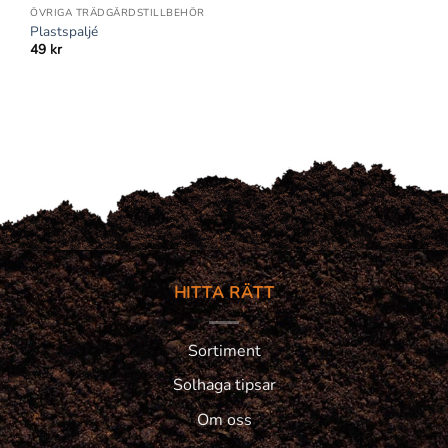
ÖVRIGA TRÄDGÅRDSTILLBEHÖR
Plastspaljé
49
kr
HITTA RÄTT
Sortiment
Solhaga tipsar
Om oss