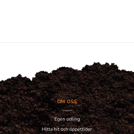
OM OSS
Egen odling
Hitta hit och öppettider