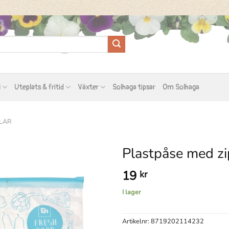
l
Uteplats & fritid
Växter
Solhaga tipsar
Om Solhaga
LAR
Plastpåse med zi
19
kr
I lager
Artikelnr:
8719202114232