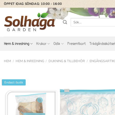
Skip
ÖPPET IDAG SÖNDAG: 10:00 - 16:00
to
content
Sök
efter:
Hem & inredning
Krukor
Odla
Presentkort
Trädgårdsskötse
HEM
/
HEM & INREDNING
/
DUKNING & TILLBEHÖR
/
ENGÅNGSARTIK
Endast i butik