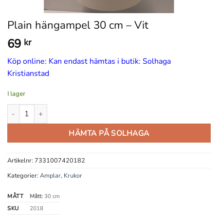
Plain hängampel 30 cm – Vit
69
kr
Köp online: Kan endast hämtas i butik: Solhaga
Kristianstad
I lager
Plain hängampel 30 cm - Vit mängd
HÄMTA PÅ SOLHAGA
Artikelnr:
7331007420182
Kategorier:
Amplar
,
Krukor
MÅTT
Mått:
30 cm
SKU
2018