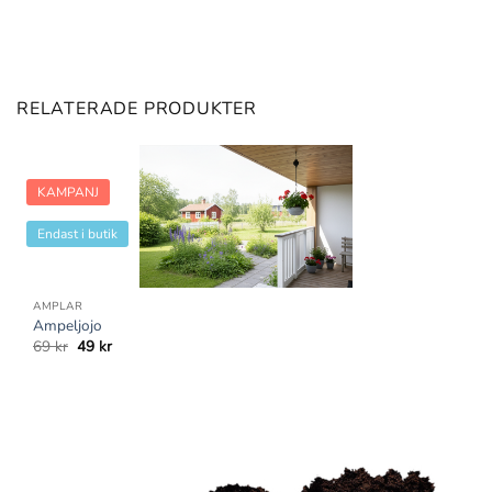
RELATERADE PRODUKTER
KAMPANJ
Endast i butik
AMPLAR
Ampeljojo
Det
Det
69
kr
49
kr
ursprungliga
nuvarande
priset
priset
var:
är:
69 kr.
49 kr.