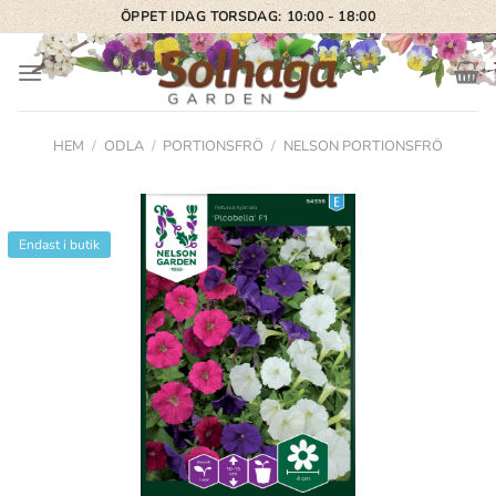
Skip
ÖPPET IDAG TORSDAG: 10:00 - 18:00
to
content
HEM
/
ODLA
/
PORTIONSFRÖ
/
NELSON PORTIONSFRÖ
Endast i butik