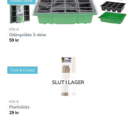
Endast i butik
ODLA
Odlingslåda 3-delar
59
kr
Click & Collect
SLUT I LAGER
ODLA
Plantsticks
29
kr