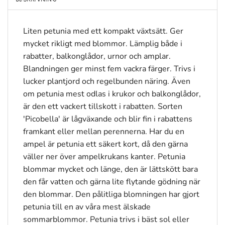
Liten petunia med ett kompakt växtsätt. Ger
mycket rikligt med blommor. Lämplig både i
rabatter, balkonglådor, urnor och amplar.
Blandningen ger minst fem vackra färger. Trivs i
lucker plantjord och regelbunden näring. Även
om petunia mest odlas i krukor och balkonglådor,
är den ett vackert tillskott i rabatten. Sorten
'Picobella' är lågväxande och blir fin i rabattens
framkant eller mellan perennerna. Har du en
ampel är petunia ett säkert kort, då den gärna
väller ner över ampelkrukans kanter. Petunia
blommar mycket och länge, den är lättskött bara
den får vatten och gärna lite flytande gödning när
den blommar. Den pålitliga blomningen har gjort
petunia till en av våra mest älskade
sommarblommor. Petunia trivs i bäst sol eller