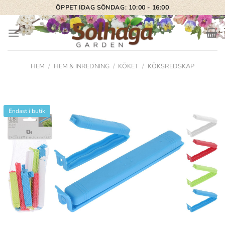
Skip
ÖPPET IDAG SÖNDAG: 10:00 - 16:00
to
content
HEM
/
HEM & INREDNING
/
KÖKET
/
KÖKSREDSKAP
Endast i butik