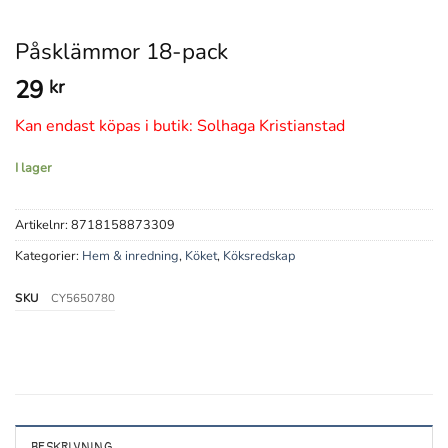
Påsklämmor 18-pack
29
kr
Kan endast köpas i butik: Solhaga Kristianstad
I lager
Artikelnr:
8718158873309
Kategorier:
Hem & inredning
,
Köket
,
Köksredskap
SKU
CY5650780
BESKRIVNING