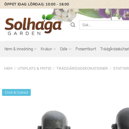
Skip
ÖPPET IDAG LÖRDAG: 10:00 - 16:00
to
content
Sök
efter:
Hem & inredning
Krukor
Odla
Presentkort
Trädgårdsskötse
HEM
/
UTEPLATS & FRITID
/
TRÄDGÅRDSDEKORATIONER
/
STATYER
Click & Collect