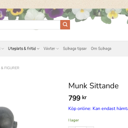
l
Uteplats & fritid
Växter
Solhaga tipsar
Om Solhaga
 & FIGURER
Munk Sittande
799
kr
Köp online: Kan endast hämta
I lager