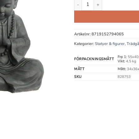
Munk Sittande mängd
Artikelnr:
8719152794065
Kategorier:
Statyer & figurer
,
Trädgå
Frp 1:
55x40
FÖRPACKNINGSMÅTT
Vikt:
4,5 kg
MÅTT
Mått:
34x36x
SKU
828753