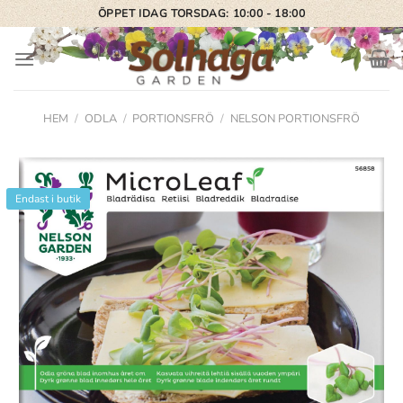
Skip
ÖPPET IDAG TORSDAG: 10:00 - 18:00
to
content
HEM
/
ODLA
/
PORTIONSFRÖ
/
NELSON PORTIONSFRÖ
Endast i butik