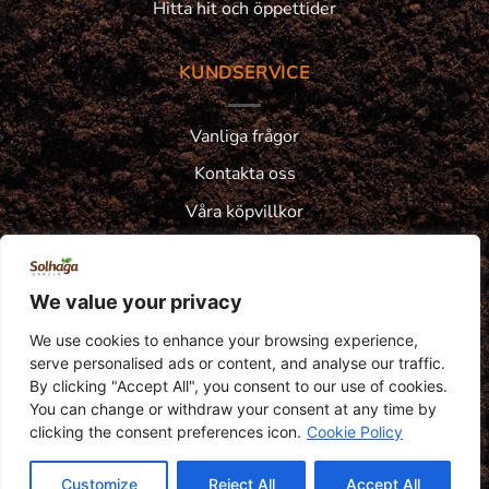
Hitta hit och öppettider
KUNDSERVICE
Vanliga frågor
Kontakta oss
Våra köpvillkor
Integritetspolicy
Växtgaranti
We value your privacy
Reklamation
We use cookies to enhance your browsing experience,
serve personalised ads or content, and analyse our traffic.
By clicking "Accept All", you consent to our use of cookies.
You can change or withdraw your consent at any time by
clicking the consent preferences icon.
Cookie Policy
© 2026
Lars Åkessons Handelsträdgård AB · Orgnr. 556505-
Customize
Reject All
Accept All