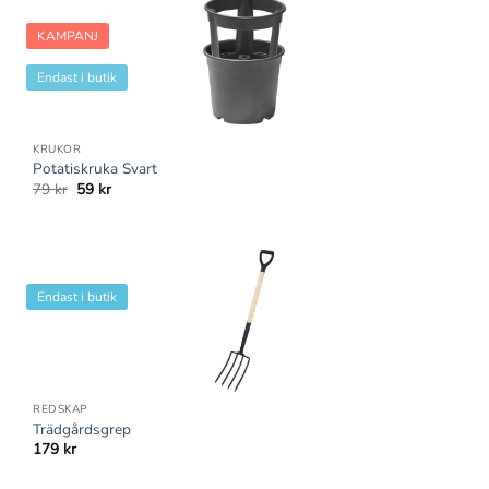
KAMPANJ
Endast i butik
KRUKOR
Potatiskruka Svart
Det
Det
79
kr
59
kr
ursprungliga
nuvarande
priset
priset
var:
är:
79 kr.
59 kr.
Endast i butik
REDSKAP
Trädgårdsgrep
179
kr