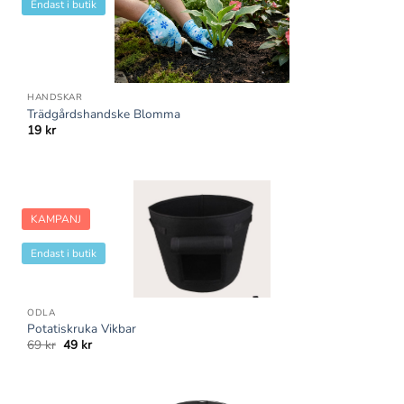
Endast i butik
HANDSKAR
Trädgårdshandske Blomma
19
kr
KAMPANJ
Endast i butik
ODLA
Potatiskruka Vikbar
Det
Det
69
kr
49
kr
ursprungliga
nuvarande
priset
priset
var:
är:
69 kr.
49 kr.