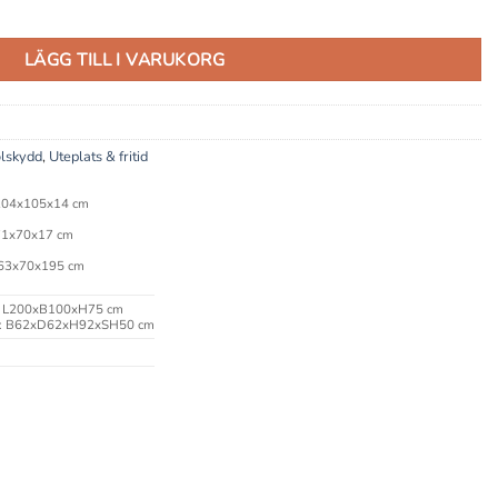
äs) mängd
LÄGG TILL I VARUKORG
olskydd
,
Uteplats & fritid
204x105x14 cm
71x70x17 cm
 63x70x195 cm
: L200xB100xH75 cm
j: B62xD62xH92xSH50 cm