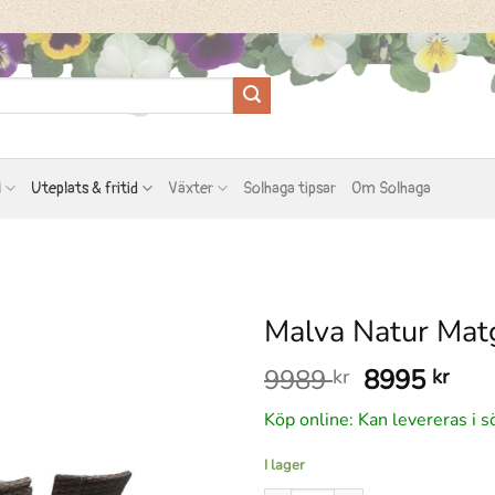
l
Uteplats & fritid
Växter
Solhaga tipsar
Om Solhaga
Malva Natur Matg
Det
Det
9989
8995
kr
kr
ursprungli
nuv
Köp online: Kan levereras i s
priset
pris
var:
är:
I lager
9989 kr.
899