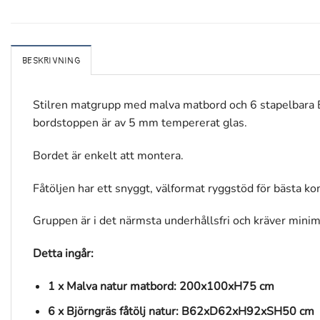
BESKRIVNING
Stilren matgrupp med malva matbord och 6 stapelbara Bjö
bordstoppen är av 5 mm tempererat glas.
Bordet är enkelt att montera.
Fåtöljen har ett snyggt, välformat ryggstöd för bästa ko
Gruppen är i det närmsta underhållsfri och kräver minim
Detta ingår:
1 x Malva natur matbord: 200x100xH75 cm
6 x Björngräs fåtölj natur: B62xD62xH92xSH50 cm