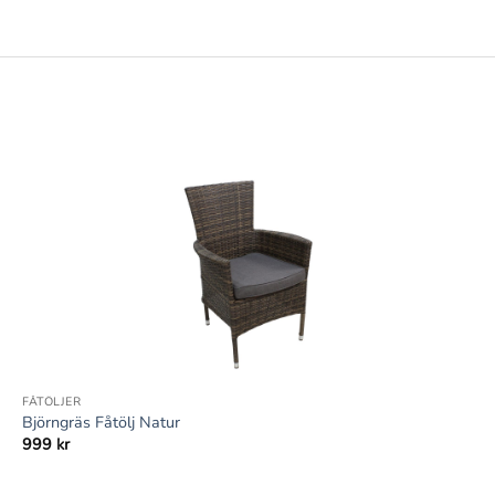
+
FÅTÖLJER
Björngräs Fåtölj Natur
999
kr