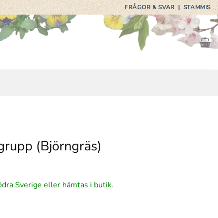
FRÅGOR & SVAR
|
STAMMIS
rupp (Björngräs)
ga
arande
ödra Sverige eller hämtas i butik.
et
5 kr.