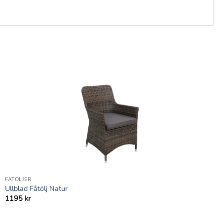
+
FÅTÖLJER
Ullblad Fåtölj Natur
1195
kr