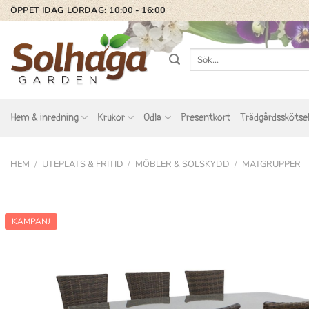
Skip
ÖPPET IDAG LÖRDAG: 10:00 - 16:00
to
content
Sök
efter:
Hem & inredning
Krukor
Odla
Presentkort
Trädgårdsskötse
HEM
/
UTEPLATS & FRITID
/
MÖBLER & SOLSKYDD
/
MATGRUPPER
KAMPANJ