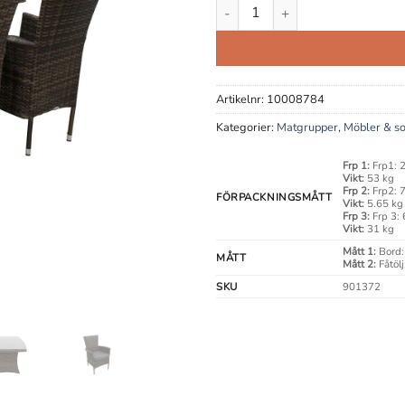
Malva Natur Matgrupp (Björngr
Artikelnr:
10008784
Kategorier:
Matgrupper
,
Möbler & s
Frp 1:
Frp1: 
Vikt:
53 kg
Frp 2:
Frp2: 
FÖRPACKNINGSMÅTT
Vikt:
5.65 kg
Frp 3:
Frp 3:
Vikt:
31 kg
Mått 1:
Bord
MÅTT
Mått 2:
Fåtöl
SKU
901372