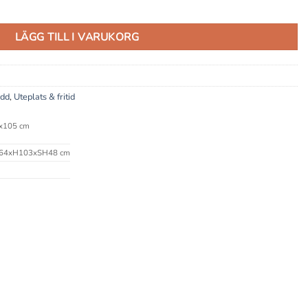
LÄGG TILL I VARUKORG
ydd
,
Uteplats & fritid
x105 cm
64xH103xSH48 cm