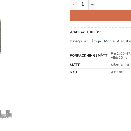
Magnolia Granit Fåtölj mängd
Artikelnr:
10008591
Kategorier:
Fåtöljer
,
Möbler & solsk
Frp 1:
90x67
FÖRPACKNINGSMÅTT
Vikt:
20 kg
MÅTT
Mått:
D86xB
SKU
901190