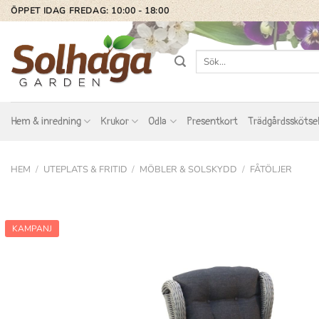
Skip
ÖPPET IDAG FREDAG: 10:00 - 18:00
to
content
Sök
efter:
Hem & inredning
Krukor
Odla
Presentkort
Trädgårdsskötse
HEM
/
UTEPLATS & FRITID
/
MÖBLER & SOLSKYDD
/
FÅTÖLJER
KAMPANJ