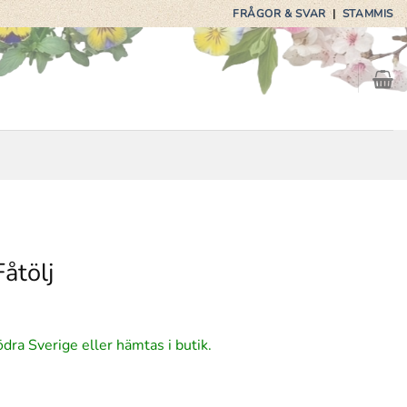
FRÅGOR & SVAR
|
STAMMIS
åtölj
ga
arande
ödra Sverige eller hämtas i butik.
et
9 kr.