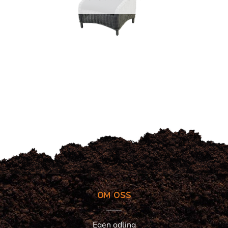
OM OSS
Egen odling