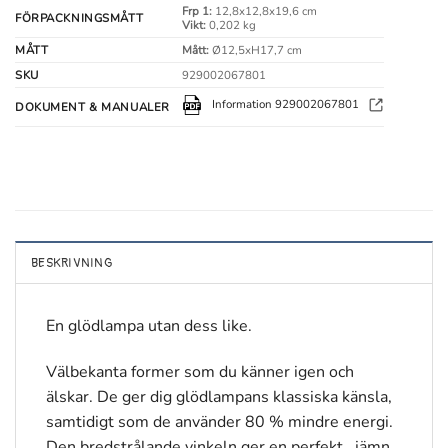
Frp 1:
12,8x12,8x19,6 cm
FÖRPACKNINGSMÅTT
Vikt:
0,202 kg
MÅTT
Mått:
Ø12,5xH17,7 cm
SKU
929002067801
Information 929002067801
DOKUMENT & MANUALER
BESKRIVNING
En glödlampa utan dess like.
Välbekanta former som du känner igen och
älskar. De ger dig glödlampans klassiska känsla,
samtidigt som de använder 80 % mindre energi.
Den bredstrålande vinkeln ger en perfekt,, jämn