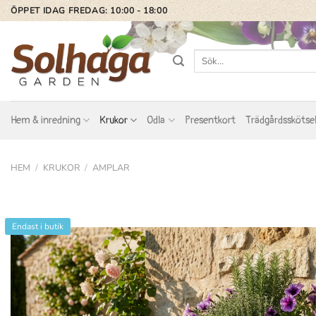
Skip
ÖPPET IDAG FREDAG: 10:00 - 18:00
to
content
Sök
efter:
Hem & inredning
Krukor
Odla
Presentkort
Trädgårdsskötse
HEM
/
KRUKOR
/
AMPLAR
Endast i butik