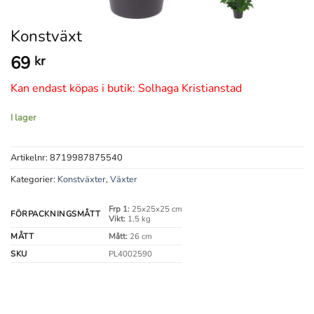
Konstväxt
69
kr
Kan endast köpas i butik: Solhaga Kristianstad
I lager
Artikelnr:
8719987875540
Kategorier:
Konstväxter
,
Växter
Frp 1:
25x25x25 cm
FÖRPACKNINGSMÅTT
Vikt:
1,5 kg
MÅTT
Mått:
26 cm
SKU
PL4002590