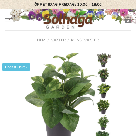
Skip
ÖPPET IDAG FREDAG: 10:00 - 18:00
to
content
HEM
/
VÄXTER
/
KONSTVÄXTER
Endast i butik