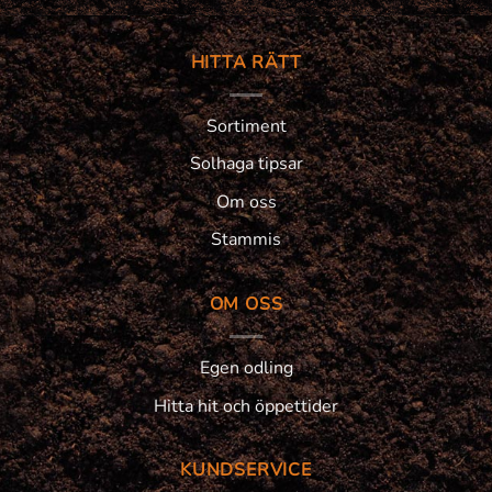
HITTA RÄTT
Sortiment
Solhaga tipsar
Om oss
Stammis
OM OSS
Egen odling
Hitta hit och öppettider
KUNDSERVICE