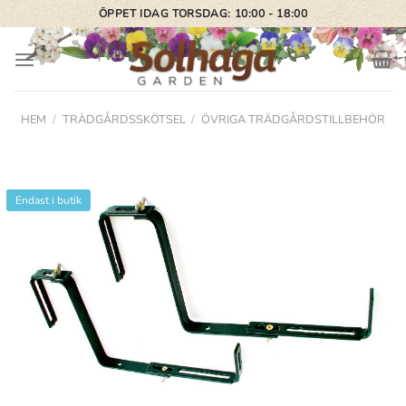
Skip
ÖPPET IDAG TORSDAG: 10:00 - 18:00
to
content
HEM
/
TRÄDGÅRDSSKÖTSEL
/
ÖVRIGA TRÄDGÅRDSTILLBEHÖR
Endast i butik