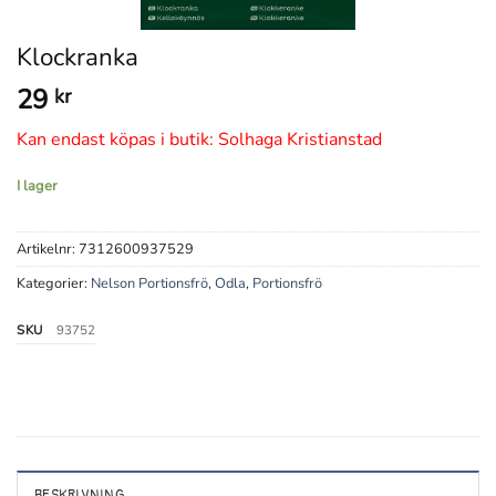
Klockranka
29
kr
Kan endast köpas i butik: Solhaga Kristianstad
I lager
Artikelnr:
7312600937529
Kategorier:
Nelson Portionsfrö
,
Odla
,
Portionsfrö
SKU
93752
BESKRIVNING