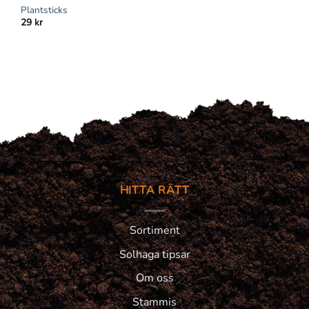
Plantsticks
29
kr
HITTA RÄTT
Sortiment
Solhaga tipsar
Om oss
Stammis