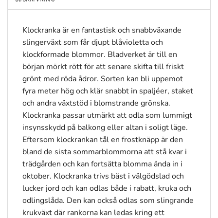
Klockranka är en fantastisk och snabbväxande
slingerväxt som får djupt blåvioletta och
klockformade blommor. Bladverket är till en
början mörkt rött för att senare skifta till friskt
grönt med röda ådror. Sorten kan bli uppemot
fyra meter hög och klär snabbt in spaljéer, staket
och andra växtstöd i blomstrande grönska.
Klockranka passar utmärkt att odla som lummigt
insynsskydd på balkong eller altan i soligt läge.
Eftersom klockrankan tål en frostknäpp är den
bland de sista sommarblommorna att stå kvar i
trädgården och kan fortsätta blomma ända in i
oktober. Klockranka trivs bäst i välgödslad och
lucker jord och kan odlas både i rabatt, kruka och
odlingslåda. Den kan också odlas som slingrande
krukväxt där rankorna kan ledas kring ett