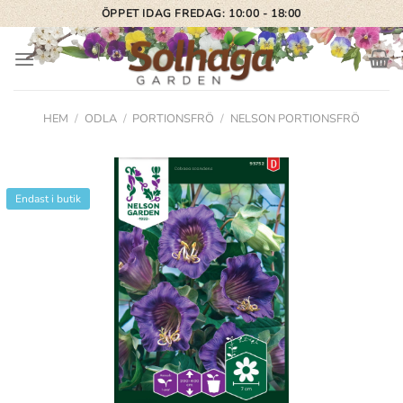
Skip
ÖPPET IDAG FREDAG: 10:00 - 18:00
to
content
HEM
/
ODLA
/
PORTIONSFRÖ
/
NELSON PORTIONSFRÖ
Endast i butik