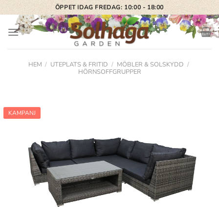
Skip
ÖPPET IDAG FREDAG: 10:00 - 18:00
to
content
HEM
/
UTEPLATS & FRITID
/
MÖBLER & SOLSKYDD
/
HÖRNSOFFGRUPPER
KAMPANJ