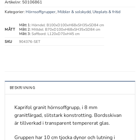
Artikelnr:
50106861
Kategorier:
Hörnsoffgrupper
,
Möbler & solskydd
,
Uteplats & fritid
Mått 1:
Hörndel: B100xD100xH68xSH35xSD84 cm
MÅTT
Mått 2:
Mittdel: B70xD100xH68xSH35xSD84 cm
Mått 3:
Soffbord: L120xD70xH45 cm
SKU
904376-SET
BESKRIVNING
Kaprifol granit hörnsoffgrupp, i 8 mm
granitfärgad, slitstark konstrotting. Bordsskivan
är tillverkad i transparent tempererat glas.
Gruppen har 10 cm tjocka dynor och lutning i