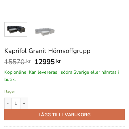
Kaprifol Granit Hörnsoffgrupp
Det
Det
15570
12995
kr
kr
ursprungliga
nuvarande
Köp online: Kan levereras i södra Sverige eller hämtas i
priset
priset
butik.
var:
är:
15570 kr.
12995 kr.
I lager
Kaprifol Granit Hörnsoffgrupp mängd
LÄGG TILL I VARUKORG