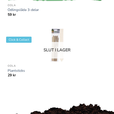
ODLA
Odlingslåda 3-delar
59
kr
Click & Collect
SLUT I LAGER
ODLA
Plantsticks
29
kr