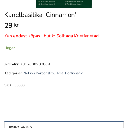
Kanelbasilika ’Cinnamon’
29
kr
Kan endast köpas i butik: Solhaga Kristianstad
I lager
Artikelnr:
7312600900868
Kategorier:
Nelson Portionsfrö
,
Odla
,
Portionsfrö
SKU
90086
BESKRIVNING