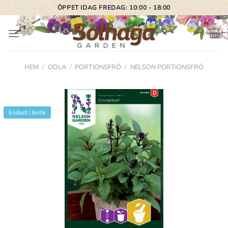
Skip
ÖPPET IDAG FREDAG: 10:00 - 18:00
to
content
HEM
/
ODLA
/
PORTIONSFRÖ
/
NELSON PORTIONSFRÖ
Endast i butik