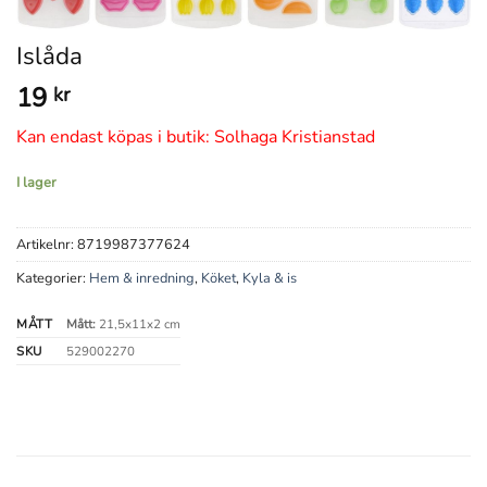
Islåda
19
kr
Kan endast köpas i butik: Solhaga Kristianstad
I lager
Artikelnr:
8719987377624
Kategorier:
Hem & inredning
,
Köket
,
Kyla & is
MÅTT
Mått:
21,5x11x2 cm
SKU
529002270