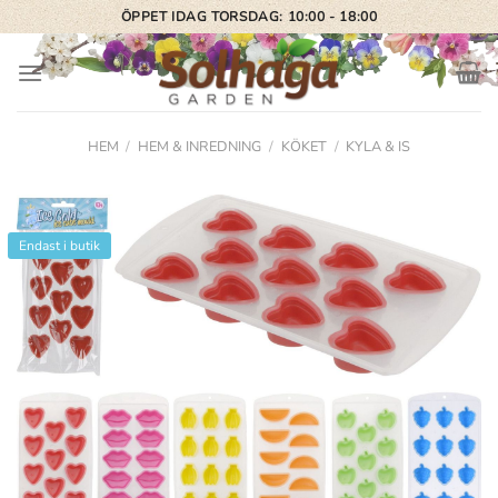
Skip
ÖPPET IDAG TORSDAG: 10:00 - 18:00
to
content
HEM
/
HEM & INREDNING
/
KÖKET
/
KYLA & IS
Endast i butik