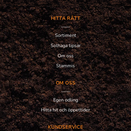
HITTA RÄTT
Sortiment
Solhaga tipsar
Om oss
Stammis
OM OSS
Egen odling
Hitta hit och öppettider
KUNDSERVICE