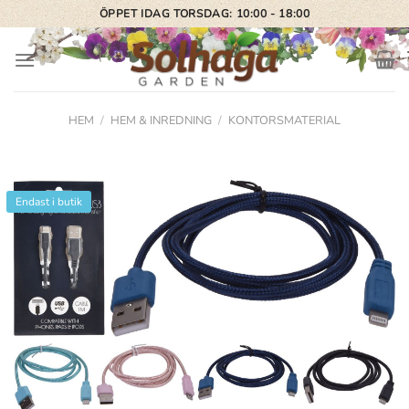
Skip
ÖPPET IDAG TORSDAG: 10:00 - 18:00
to
content
HEM
/
HEM & INREDNING
/
KONTORSMATERIAL
Endast i butik