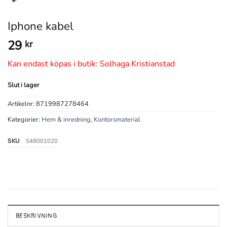
Iphone kabel
29
kr
Kan endast köpas i butik: Solhaga Kristianstad
Slut i lager
Artikelnr:
8719987278464
Kategorier:
Hem & inredning
,
Kontorsmaterial
SKU
S48001020
BESKRIVNING