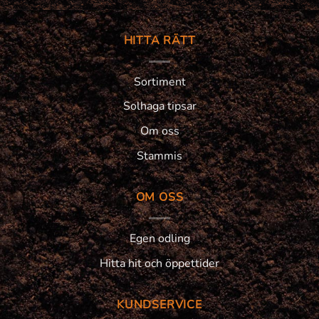
HITTA RÄTT
Sortiment
Solhaga tipsar
Om oss
Stammis
OM OSS
Egen odling
Hitta hit och öppettider
KUNDSERVICE