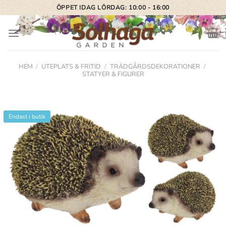
Skip
ÖPPET IDAG LÖRDAG: 10:00 - 16:00
to
content
HEM
/
UTEPLATS & FRITID
/
TRÄDGÅRDSDEKORATIONER
/
STATYER & FIGURER
Endast i butik