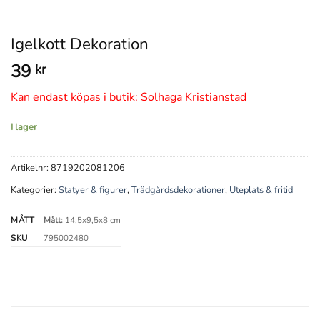
Igelkott Dekoration
39
kr
Kan endast köpas i butik: Solhaga Kristianstad
I lager
Artikelnr:
8719202081206
Kategorier:
Statyer & figurer
,
Trädgårdsdekorationer
,
Uteplats & fritid
MÅTT
Mått:
14,5x9,5x8 cm
SKU
795002480