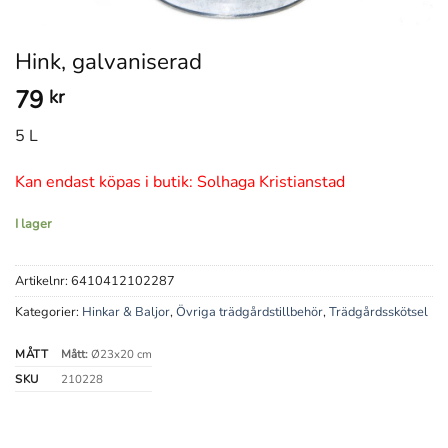
Hink, galvaniserad
79
kr
5 L
Kan endast köpas i butik: Solhaga Kristianstad
I lager
Artikelnr:
6410412102287
Kategorier:
Hinkar & Baljor
,
Övriga trädgårdstillbehör
,
Trädgårdsskötsel
MÅTT
Mått:
Ø23x20 cm
SKU
210228