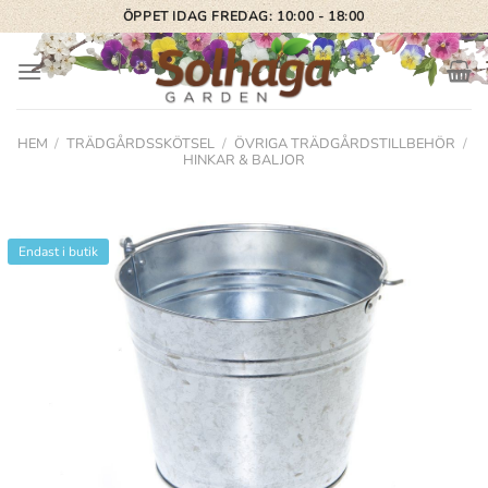
Skip
ÖPPET IDAG FREDAG: 10:00 - 18:00
to
content
HEM
/
TRÄDGÅRDSSKÖTSEL
/
ÖVRIGA TRÄDGÅRDSTILLBEHÖR
/
HINKAR & BALJOR
Endast i butik