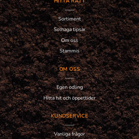
HITTA RÄTT
Sortiment
Solhaga tipsar
Om oss
Stammis
OM OSS
Egen odling
Hitta hit och öppettider
KUNDSERVICE
Vanliga frågor