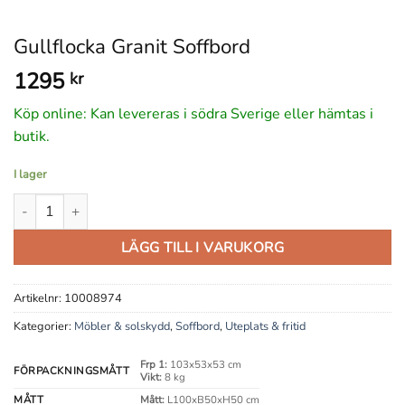
Gullflocka Granit Soffbord
1295
kr
Köp online: Kan levereras i södra Sverige eller hämtas i
butik.
I lager
Gullflocka Granit Soffbord mängd
LÄGG TILL I VARUKORG
Artikelnr:
10008974
Kategorier:
Möbler & solskydd
,
Soffbord
,
Uteplats & fritid
Frp 1:
103x53x53 cm
FÖRPACKNINGSMÅTT
Vikt:
8 kg
MÅTT
Mått:
L100xB50xH50 cm