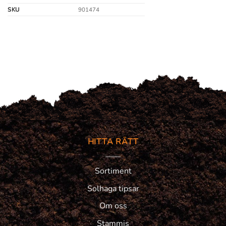
SKU
901474
HITTA RÄTT
Sortiment
Solhaga tipsar
Om oss
Stammis