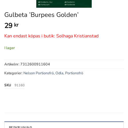
Gulbeta ’Burpees Golden’
29
kr
Kan endast köpas i butik: Solhaga Kristianstad
I lager
Artikelnr:
7312600911604
Kategorier:
Nelson Portionsfrö
,
Odla
,
Portionsfrö
SKU
91160
BESKRIVNING