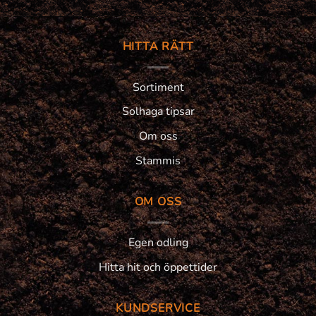
HITTA RÄTT
Sortiment
Solhaga tipsar
Om oss
Stammis
OM OSS
Egen odling
Hitta hit och öppettider
KUNDSERVICE