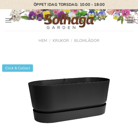
Skip
ÖPPET IDAG TORSDAG: 10:00 - 18:00
to
content
HEM
/
KRUKOR
/
BLOMLÅDOR
Click & Collect