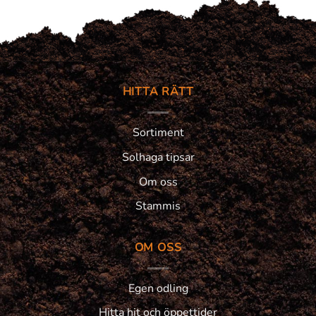
HITTA RÄTT
Sortiment
Solhaga tipsar
Om oss
Stammis
OM OSS
Egen odling
Hitta hit och öppettider