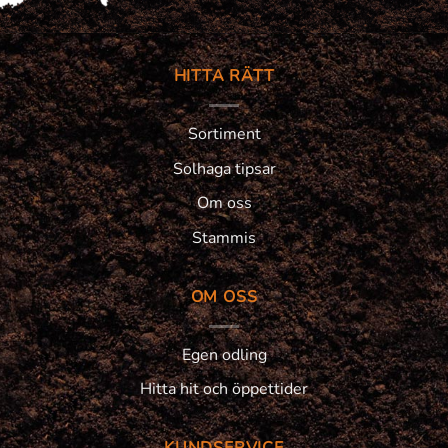
HITTA RÄTT
Sortiment
Solhaga tipsar
Om oss
Stammis
OM OSS
Egen odling
Hitta hit och öppettider
KUNDSERVICE