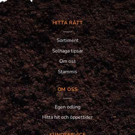
HITTA RÄTT
Sortiment
Solhaga tipsar
Om oss
Stammis
OM OSS
Egen odling
Hitta hit och öppettider
KUNDSERVICE