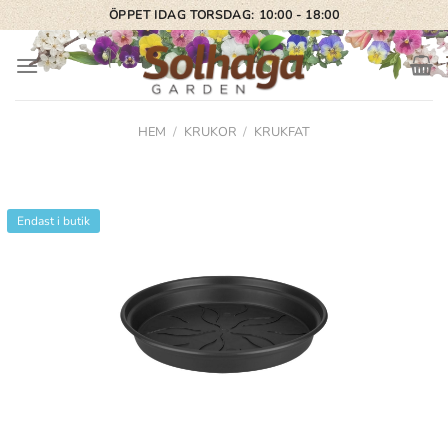
Skip
ÖPPET IDAG TORSDAG: 10:00 - 18:00
to
content
HEM
/
KRUKOR
/
KRUKFAT
Endast i butik